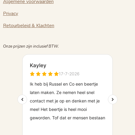
Algemene voorwaarden
A
g
k
p
r
Privacy
p
a
m
Retourbeleid & Klachten
Onze prijzen zijn inclusief BTW.