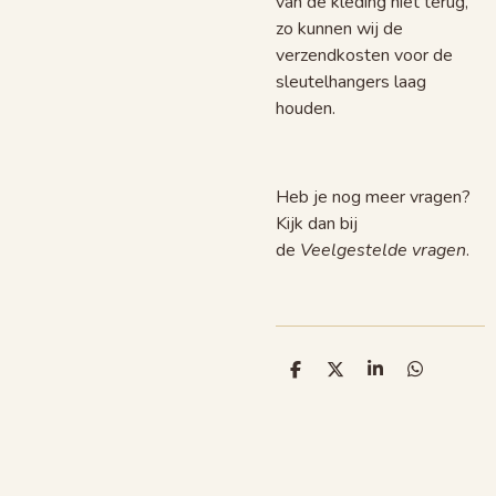
van de kleding niet terug,
zo kunnen wij de
verzendkosten voor de
sleutelhangers laag
houden.
Heb je nog meer vragen?
Kijk dan bij
de
Veelgestelde vragen
.
D
D
S
D
e
e
h
e
l
e
a
l
e
l
r
e
n
e
n