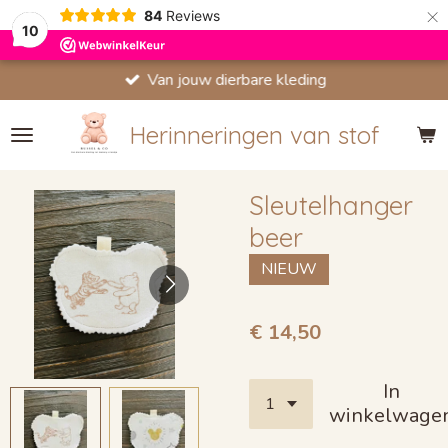
×
84
Reviews
10
Van jouw dierbare kleding
Herinneringen van stof
Sleutelhanger
beer
NIEUW
€ 14,50
In
winkelwage