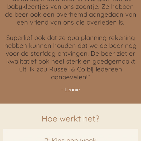
babykleertjes van ons zoontje. Ze hebben
de beer ook een overhemd aangedaan van
een vriend van ons die overleden is.
Superlief ook dat ze qua planning rekening
hebben kunnen houden dat we de beer nog
voor de sterfdag ontvingen. De beer ziet er
kwalitatief ook heel sterk en goedgemaakt
uit. Ik zou Russel & Co bij iedereen
aanbevelen!"
- Leonie
Hoe werkt het?