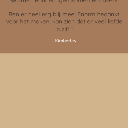
warme herinneringen komen er boven!
Ben er heel erg blij mee! Enorm bedankt
voor het maken, kan zien dat er veel liefde
”
in zit!
- Kimberley