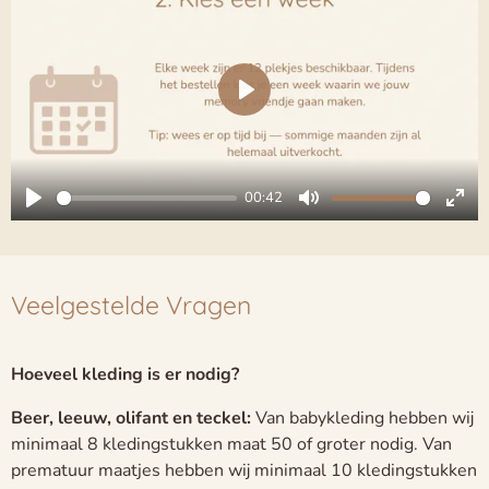
P
l
a
00:42
y
P
M
E
l
u
n
a
t
t
Veelgestelde Vragen
y
e
e
r
f
Hoeveel kleding is er nodig?
u
Beer, leeuw, olifant en teckel:
Van babykleding hebben wij
l
minimaal 8 kledingstukken maat 50 of groter nodig. Van
l
prematuur maatjes hebben wij minimaal 10 kledingstukken
s