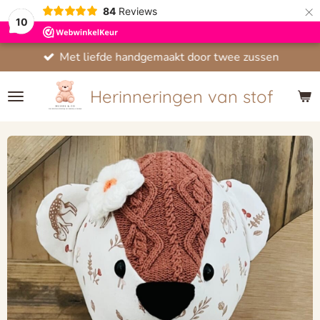
×
84
Reviews
10
aakt door twee zussen
Binnen N
Herinneringen van stof