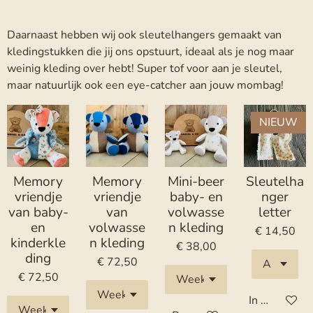
Daarnaast hebben wij ook sleutelhangers gemaakt van
kledingstukken die jij ons opstuurt, ideaal als je nog maar
weinig kleding over hebt! Super tof voor aan je sleutel,
maar natuurlijk ook een eye-catcher aan jouw mombag!
NIEUW
Memory
Memory
Mini-beer
Sleutelha
vriendje
vriendje
baby- en
nger
van baby-
van
volwasse
letter
en
volwasse
n kleding
€ 14,50
kinderkle
n kleding
€ 38,00
ding
€ 72,50
€ 72,50
In winkelwa