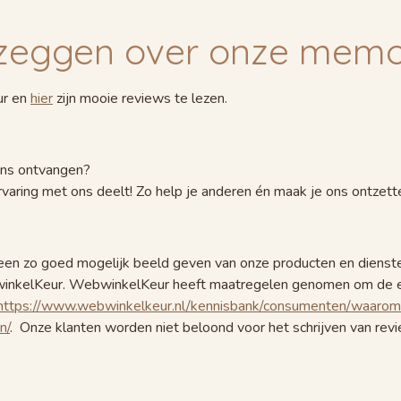
zeggen over onze memor
ur en
hier
zijn mooie reviews te lezen.
ons ontvangen?
aring met ons deelt! Zo help je anderen én maak je ons ontzetten
s een zo goed mogelijk beeld geven van onze producten en dien
winkelKeur. WebwinkelKeur heeft maatregelen genomen om de ec
https://www.webwinkelkeur.nl/kennisbank/consumenten/waarom
n/
. Onze klanten worden niet beloond voor het schrijven van rev