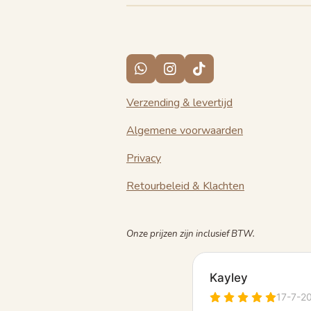
W
I
T
h
n
i
a
s
k
Verzending & levertijd
t
t
T
s
a
o
Algemene voorwaarden
A
g
k
p
r
Privacy
p
a
m
Retourbeleid & Klachten
Onze prijzen zijn inclusief BTW.