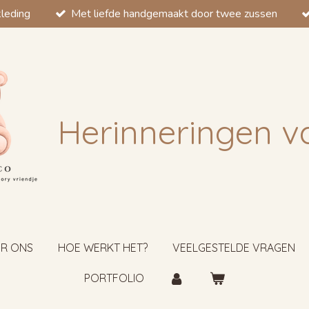
kleding
Met liefde handgemaakt door twee zussen
Herinneringen v
R ONS
HOE WERKT HET?
VEELGESTELDE VRAGEN
PORTFOLIO