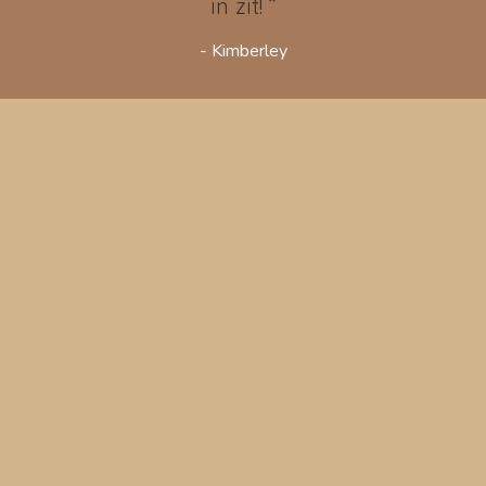
”
in zit!
- Kimberley