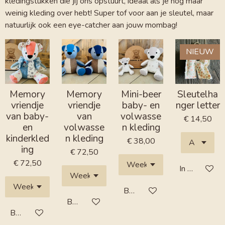
kledingstukken die jij ons opstuurt, ideaal als je nog maar
weinig kleding over hebt! Super tof voor aan je sleutel, maar
natuurlijk ook een eye-catcher aan jouw mombag!
NIEUW
Memory
Memory
Mini-beer
Sleutelha
vriendje
vriendje
baby- en
nger letter
van baby-
van
volwasse
€ 14,50
en
volwasse
n kleding
kinderkled
n kleding
€ 38,00
ing
€ 72,50
€ 72,50
In winkelwa
Bekijk details
Bekijk details
Bekijk details