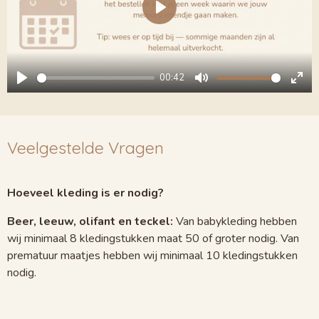
P
l
a
00:42
y
P
M
E
l
u
n
a
t
t
Veelgestelde Vragen
y
e
e
r
f
Hoeveel kleding is er nodig?
u
Beer, leeuw, olifant en teckel:
Van babykleding hebben
l
wij minimaal 8 kledingstukken maat 50 of groter nodig. Van
l
prematuur maatjes hebben wij minimaal 10 kledingstukken
s
nodig.
c
r