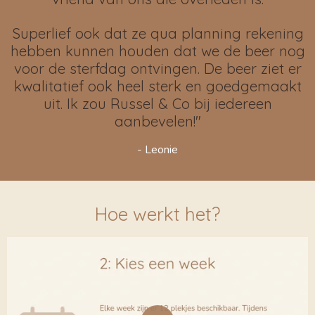
Superlief ook dat ze qua planning rekening
hebben kunnen houden dat we de beer nog
voor de sterfdag ontvingen. De beer ziet er
kwalitatief ook heel sterk en goedgemaakt
uit. Ik zou Russel & Co bij iedereen
aanbevelen!"
- Leonie
Hoe werkt het?